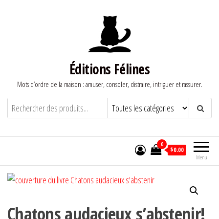
Aller
au
contenu
Éditions Félines
Mots d’ordre de la maison : amuser, consoler, distraire, intriguer et rassurer.
0
$0.00
Menu
Chatons audacieux s’abstenir!