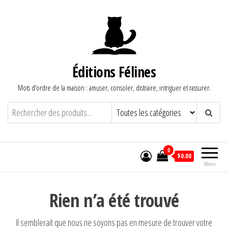
Aller
au
contenu
Éditions Félines
Mots d’ordre de la maison : amuser, consoler, distraire, intriguer et rassurer.
0
$0.00
Menu
Rien n’a été trouvé
Il semblerait que nous ne soyons pas en mesure de trouver votre